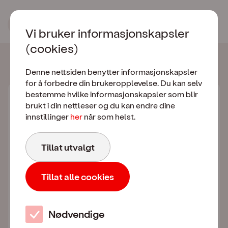
Bestill FolkePakka 
Vi bruker informasjonskapsler
(cookies)
Valgt abonnement
Denne nettsiden benytter informasjonskapsler
for å forbedre din brukeropplevelse. Du kan selv
bestemme hvilke informasjonskapsler som blir
Fri Data - 40 Mbit/s
brukt i din nettleser og du kan endre dine
innstillinger
her
når som helst.
Ubegrenset data
Tillat utvalgt
Ingen bindingstid
Norges beste 5G-dekning fra Telia
Tillat alle cookies
Se alle fordeler
Nødvendige
449
,–
Totalt