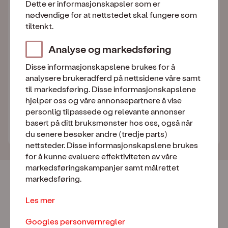
/mnd.
Dette er informasjonskapsler som er
nødvendige for at nettstedet skal fungere som
tiltenkt.
Fortsett med BankID
Analyse og markedsføring
BankID bekrefter kun at du er deg, du bestiller
Disse informasjonskapslene brukes for å
ingenting ennå.
analysere brukeradferd på nettsidene våre samt
til markedsføring. Disse informasjonskapslene
hjelper oss og våre annonsepartnere å vise
Allerede kunde?
personlig tilpassede og relevante annonser
basert på ditt bruksmønster hos oss, også når
Endre ditt eksisterende abonnement her
du senere besøker andre (tredje parts)
nettsteder. Disse informasjonskapslene brukes
for å kunne evaluere effektiviteten av våre
markedsføringskampanjer samt målrettet
Derfor velger kundene oss
markedsføring.
Les mer
Norges mest fornøyde mobilkunder -
igjen!
Googles personvernregler
Norsk Kundebarometer 2026