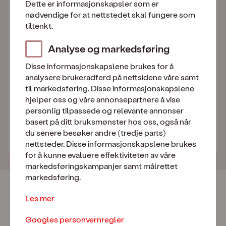
Dette er informasjonskapsler som er
149
,–
Totalt
/mnd.
nødvendige for at nettstedet skal fungere som
tiltenkt.
Analyse og markedsføring
Fortsett med BankID
Disse informasjonskapslene brukes for å
BankID bekrefter kun at du er deg, du bestiller
analysere brukeradferd på nettsidene våre samt
ingenting ennå.
til markedsføring. Disse informasjonskapslene
hjelper oss og våre annonsepartnere å vise
personlig tilpassede og relevante annonser
Allerede kunde?
basert på ditt bruksmønster hos oss, også når
du senere besøker andre (tredje parts)
Endre ditt eksisterende abonnement her
nettsteder. Disse informasjonskapslene brukes
for å kunne evaluere effektiviteten av våre
markedsføringskampanjer samt målrettet
markedsføring.
Derfor velger kundene oss
Les mer
Norges mest fornøyde mobilkunder -
Googles personvernregler