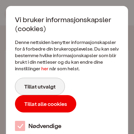
Bestill FolkePakka K
Vi bruker informasjonskapsler
(cookies)
Valgt abonnement
Denne nettsiden benytter informasjonskapsler
for å forbedre din brukeropplevelse. Du kan selv
bestemme hvilke informasjonskapsler som blir
Uten kredittsjekk
brukt i din nettleser og du kan endre dine
1 GB
innstillinger
her
når som helst.
Ingen bindingstid
Tillat utvalgt
Norges beste 5G-dekning fra Telia
Tillat alle cookies
EU/EØS inkludert
Se alle fordeler
Nødvendige