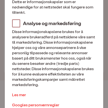
Dette er informasjonskapsler som er
499
,–
Totalt
/mnd.
nødvendige for at nettstedet skal fungere som
tiltenkt.
Analyse og markedsføring
Fortsett med BankID
Disse informasjonskapslene brukes for å
BankID bekrefter kun at du er deg, du bestiller
analysere brukeradferd på nettsidene våre samt
ingenting ennå.
til markedsføring. Disse informasjonskapslene
hjelper oss og våre annonsepartnere å vise
personlig tilpassede og relevante annonser
Allerede kunde?
basert på ditt bruksmønster hos oss, også når
du senere besøker andre (tredje parts)
Endre ditt eksisterende abonnement her
nettsteder. Disse informasjonskapslene brukes
for å kunne evaluere effektiviteten av våre
markedsføringskampanjer samt målrettet
markedsføring.
Derfor velger kundene oss
Les mer
Norges mest fornøyde mobilkunder -
Googles personvernregler
igjen!