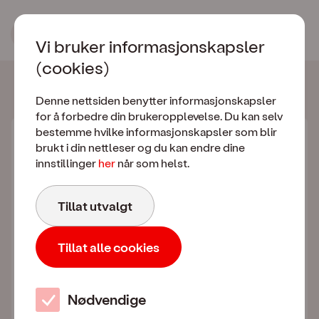
Bestill Mobilt Bred
Vi bruker informasjonskapsler
(cookies)
Valgt abonnement
Denne nettsiden benytter informasjonskapsler
for å forbedre din brukeropplevelse. Du kan selv
bestemme hvilke informasjonskapsler som blir
Mobilt Bredbånd
brukt i din nettleser og du kan endre dine
150 GB
innstillinger
her
når som helst.
Ingen bindingstid
Tillat utvalgt
Norges beste 5G-dekning fra Telia
Tillat alle cookies
NettSlett
Hjelp hvis du blir utsatt for nettkriminalitet
Nødvendige