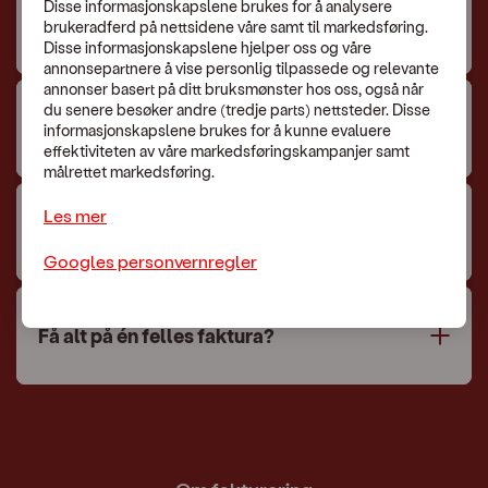
Disse informasjonskapslene brukes for å analysere
eFaktura
brukeradferd på nettsidene våre samt til markedsføring.
Disse informasjonskapslene hjelper oss og våre
annonsepartnere å vise personlig tilpassede og relevante
annonser basert på ditt bruksmønster hos oss, også når
du senere besøker andre (tredje parts) nettsteder. Disse
Motta faktura på e-post eller brev?
informasjonskapslene brukes for å kunne evaluere
effektiviteten av våre markedsføringskampanjer samt
målrettet markedsføring.
Les mer
Er fakturaen høyere enn forventet?
Googles personvernregler
Få alt på én felles faktura?