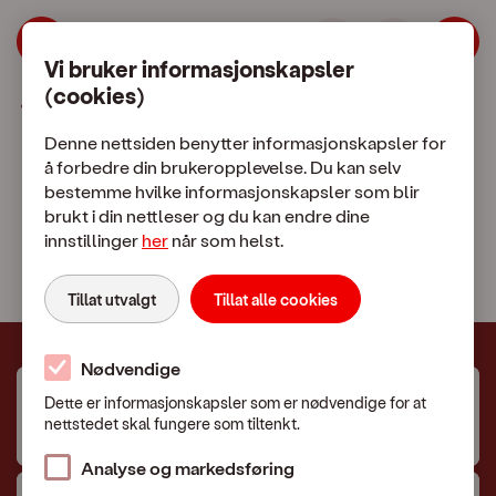
Se dine fakturaer på Mine Sider - Betal
Hopp til meny
Hopp til hovedinnhold
Vi bruker informasjonskapsler
(cookies)
Kundeservice
nnement
telefon
Denne nettsiden benytter informasjonskapsler for
å forbedre din brukeropplevelse. Du kan selv
Fakturaspørsmål
bestemme hvilke informasjonskapsler som blir
brukt i din nettleser og du kan endre dine
innstillinger
her
når som helst.
Du kan se dine fakturaer på
Mine Sider
Tillat utvalgt
Tillat alle cookies
Nødvendige
Dette er informasjonskapsler som er nødvendige for at
AvtaleGiro
nettstedet skal fungere som tiltenkt.
Analyse og markedsføring