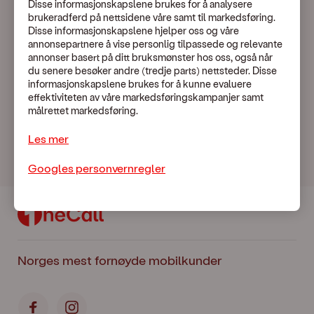
Disse informasjonskapslene brukes for å analysere
Mobiltelefon
brukeradferd på nettsidene våre samt til markedsføring.
Disse informasjonskapslene hjelper oss og våre
annonsepartnere å vise personlig tilpassede og relevante
annonser basert på ditt bruksmønster hos oss, også når
du senere besøker andre (tredje parts) nettsteder. Disse
OneCall kunder
informasjonskapslene brukes for å kunne evaluere
effektiviteten av våre markedsføringskampanjer samt
målrettet markedsføring.
Trenger du hjelp?
Les mer
Googles personvernregler
Norges mest fornøyde mobilkunder
Facebook
Instagram