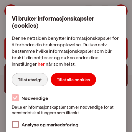
Mine sider | OneCall
Hopp til meny
Hopp til hovedinnhold
Vi bruker informasjonskapsler
(cookies)
Denne nettsiden benytter informasjonskapsler for
å forbedre din brukeropplevelse. Du kan selv
Trenger du hjelp?
bestemme hvilke informasjonskapsler som blir
brukt i din nettleser og du kan endre dine
innstillinger
her
når som helst.
Chat med oss
Tillat utvalgt
Tillat alle cookies
Nødvendige
Dette er informasjonskapsler som er nødvendige for at
nettstedet skal fungere som tiltenkt.
Mobilabonnement
Analyse og markedsføring