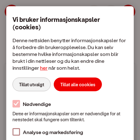
| OneCall
Hopp til meny
Hopp til hovedinnhold
Vi bruker informasjonskapsler
(cookies)
Mobilabonnement
Mobiltelefon
Denne nettsiden benytter informasjonskapsler for
å forbedre din brukeropplevelse. Du kan selv
bestemme hvilke informasjonskapsler som blir
brukt i din nettleser og du kan endre dine
innstillinger
her
når som helst.
Mobilpriser
Tillat utvalgt
Tillat alle cookies
Bruk i utlandet
Nødvendige
Dette er informasjonskapsler som er nødvendige for at
nettstedet skal fungere som tiltenkt.
Mobilpriser når du ringer eller sender SMS / MMS
i utlandet
Analyse og markedsføring