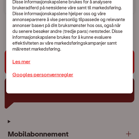
Disse informasjonskapslene brukes for å analysere
brukeradferd på nettsidene våre samt til markedsføring.
Søk etter land
Disse informasjonskapslene hjelper oss og våre
annonsepartnere å vise personlig tilpassede og relevante
annonser basert på ditt bruksmønster hos oss, også når
du senere besøker andre (tredje parts) nettsteder. Disse
informasjonskapslene brukes for å kunne evaluere
effektiviteten av våre markedsføringskampanjer samt
målrettet markedsføring.
Les mer
Trenger du hjelp?
Googles personvernregler
Chat med oss
Mobilabonnement