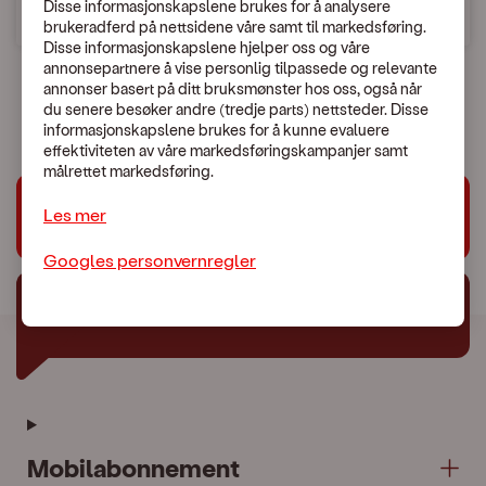
Disse informasjonskapslene brukes for å analysere
brukeradferd på nettsidene våre samt til markedsføring.
Søk etter land
Disse informasjonskapslene hjelper oss og våre
annonsepartnere å vise personlig tilpassede og relevante
annonser basert på ditt bruksmønster hos oss, også når
du senere besøker andre (tredje parts) nettsteder. Disse
informasjonskapslene brukes for å kunne evaluere
effektiviteten av våre markedsføringskampanjer samt
målrettet markedsføring.
Les mer
Trenger du hjelp?
Googles personvernregler
Chat med oss
Mobilabonnement