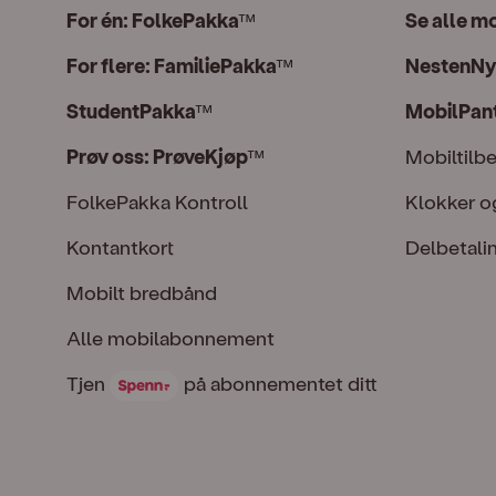
For én: FolkePakka
Se alle m
™
For flere: FamiliePakka
NestenNy
™
StudentPakka
MobilPan
™
Prøv oss: PrøveKjøp
Mobiltilb
™
FolkePakka Kontroll
Klokker o
Kontantkort
Delbetali
Mobilt bredbånd
Alle mobilabonnement
Tjen Spenn på abonnementet ditt
Tjen
på abonnementet ditt