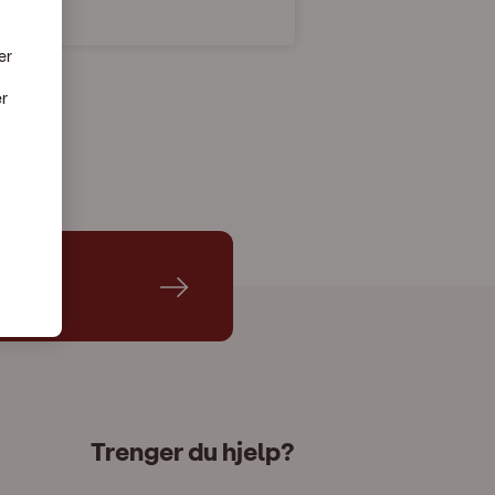
er
er
Trenger du hjelp?