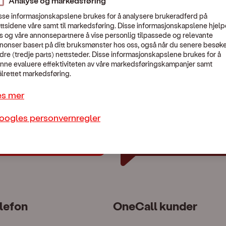
Analyse og markedsføring
Søk etter land
sse informasjonskapslene brukes for å analysere brukeradferd på
ttsidene våre samt til markedsføring. Disse informasjonskapslene hjelp
s og våre annonsepartnere å vise personlig tilpassede og relevante
nonser basert på ditt bruksmønster hos oss, også når du senere besøk
dre (tredje parts) nettsteder. Disse informasjonskapslene brukes for å
nne evaluere effektiviteten av våre markedsføringskampanjer samt
lrettet markedsføring.
es mer
oogles personvernregler
lp?
Chat med oss
lefon
OneCall kunder