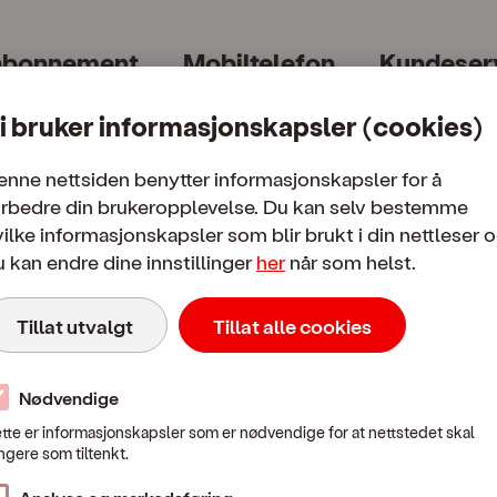
abonnement
Mobiltelefon
Kundeser
i bruker informasjonskapsler (cookies)
enne nettsiden benytter informasjonskapsler for å
orbedre din brukeropplevelse. Du kan selv bestemme
ilke informasjonskapsler som blir brukt i din nettleser 
 kan endre dine innstillinger
her
når som helst.
Mobilpriser
Tillat utvalgt
Tillat alle cookies
 i Norge
Fra Norge til utlandet
Bruk i utl
Nødvendige
tte er informasjonskapsler som er nødvendige for at nettstedet skal
Mobilpriser når du ringer eller sender SMS / MMS i utlandet
ngere som tiltenkt.