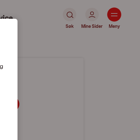
vice
Søk
Mine Sider
Meny
og
andet