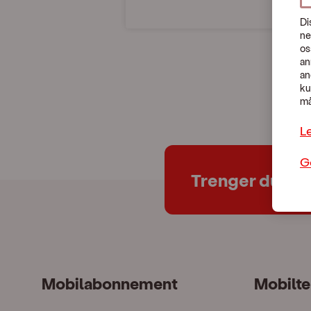
Di
ne
os
an
an
ku
må
L
G
Trenger du hje
Mobilabonnement
Mobilte