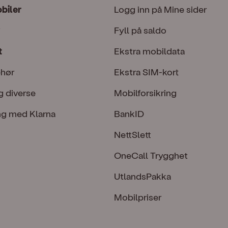
obiler
Logg inn på Mine sider
Fyll på saldo
t
Ekstra mobildata
ehør
Ekstra SIM-kort
g diverse
Mobilforsikring
ng med Klarna
BankID
NettSlett
OneCall Trygghet
UtlandsPakka
Mobilpriser