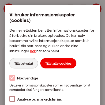
| OneCall
Hopp til meny
Hopp til hovedinnhold
Vi bruker informasjonskapsler
(cookies)
Mobilabonnement
Mobiltelefon
Denne nettsiden benytter informasjonskapsler for
å forbedre din brukeropplevelse. Du kan selv
bestemme hvilke informasjonskapsler som blir
brukt i din nettleser og du kan endre dine
innstillinger
her
når som helst.
Mobilpriser
Tillat utvalgt
Tillat alle cookies
Bruk i utlandet
Nødvendige
Dette er informasjonskapsler som er nødvendige for at
nettstedet skal fungere som tiltenkt.
Mobilpriser når du ringer eller sender SMS / MMS
i utlandet
Analyse og markedsføring