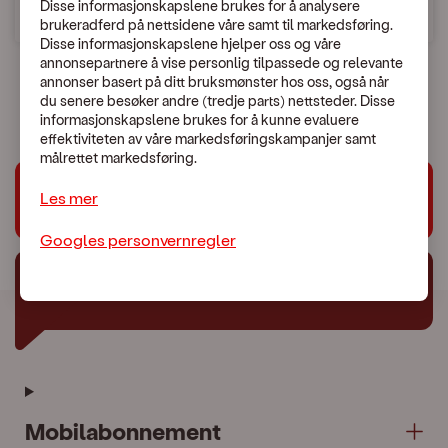
Disse informasjonskapslene brukes for å analysere
brukeradferd på nettsidene våre samt til markedsføring.
Søk etter land
Disse informasjonskapslene hjelper oss og våre
annonsepartnere å vise personlig tilpassede og relevante
annonser basert på ditt bruksmønster hos oss, også når
du senere besøker andre (tredje parts) nettsteder. Disse
informasjonskapslene brukes for å kunne evaluere
effektiviteten av våre markedsføringskampanjer samt
målrettet markedsføring.
Les mer
Trenger du hjelp?
Googles personvernregler
Chat med oss
Mobilabonnement