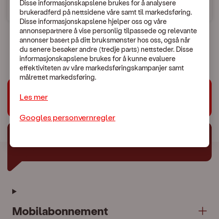
Disse informasjonskapslene brukes for å analysere
brukeradferd på nettsidene våre samt til markedsføring.
Søk etter land
Disse informasjonskapslene hjelper oss og våre
annonsepartnere å vise personlig tilpassede og relevante
annonser basert på ditt bruksmønster hos oss, også når
du senere besøker andre (tredje parts) nettsteder. Disse
informasjonskapslene brukes for å kunne evaluere
effektiviteten av våre markedsføringskampanjer samt
målrettet markedsføring.
Les mer
Trenger du hjelp?
Googles personvernregler
Chat med oss
Mobilabonnement