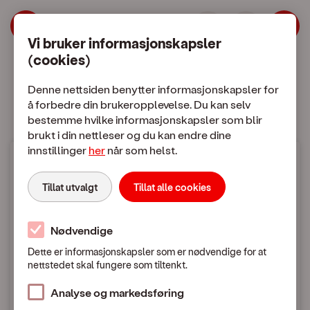
| OneCall
Hopp til meny
Hopp til hovedinnhold
Vi bruker informasjonskapsler
(cookies)
Mobilabonnement
Mobiltelefon
Denne nettsiden benytter informasjonskapsler for
å forbedre din brukeropplevelse. Du kan selv
bestemme hvilke informasjonskapsler som blir
brukt i din nettleser og du kan endre dine
innstillinger
her
når som helst.
Mobilpriser
Tillat utvalgt
Tillat alle cookies
Bruk i utlandet
Nødvendige
Dette er informasjonskapsler som er nødvendige for at
nettstedet skal fungere som tiltenkt.
Mobilpriser når du ringer eller sender SMS / MMS
i utlandet
Analyse og markedsføring