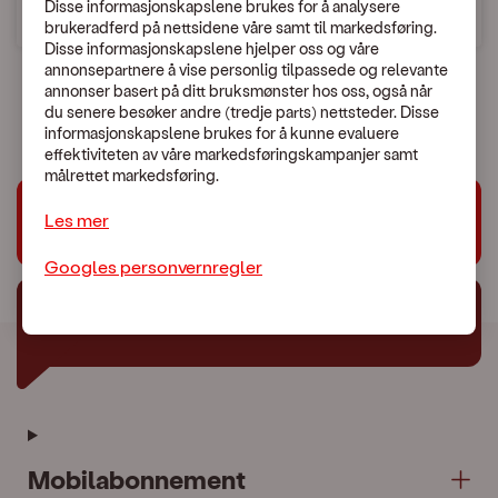
Disse informasjonskapslene brukes for å analysere
brukeradferd på nettsidene våre samt til markedsføring.
Søk etter land
Disse informasjonskapslene hjelper oss og våre
annonsepartnere å vise personlig tilpassede og relevante
annonser basert på ditt bruksmønster hos oss, også når
du senere besøker andre (tredje parts) nettsteder. Disse
informasjonskapslene brukes for å kunne evaluere
effektiviteten av våre markedsføringskampanjer samt
målrettet markedsføring.
Les mer
Trenger du hjelp?
Googles personvernregler
Chat med oss
Mobilabonnement