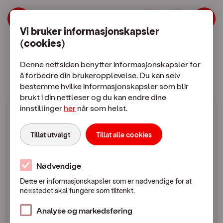
| OneCall
Hopp til meny
Hopp til hovedinnhold
Vi bruker informasjonskapsler
(cookies)
Mobilabonnement
Mobiltelefon
Denne nettsiden benytter informasjonskapsler for
å forbedre din brukeropplevelse. Du kan selv
bestemme hvilke informasjonskapsler som blir
brukt i din nettleser og du kan endre dine
innstillinger
her
når som helst.
Mobilpriser
Tillat utvalgt
Tillat alle cookies
Bruk i utlandet
Nødvendige
Dette er informasjonskapsler som er nødvendige for at
nettstedet skal fungere som tiltenkt.
Mobilpriser når du ringer eller sender SMS / MMS
i utlandet
Analyse og markedsføring