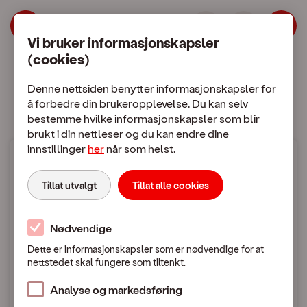
| OneCall
Hopp til meny
Hopp til hovedinnhold
Vi bruker informasjonskapsler
(cookies)
Mobilabonnement
Mobiltelefon
Denne nettsiden benytter informasjonskapsler for
å forbedre din brukeropplevelse. Du kan selv
bestemme hvilke informasjonskapsler som blir
brukt i din nettleser og du kan endre dine
innstillinger
her
når som helst.
Mobilpriser
Tillat utvalgt
Tillat alle cookies
Bruk i utlandet
Nødvendige
Dette er informasjonskapsler som er nødvendige for at
nettstedet skal fungere som tiltenkt.
Mobilpriser når du ringer eller sender SMS / MMS
i utlandet
Analyse og markedsføring