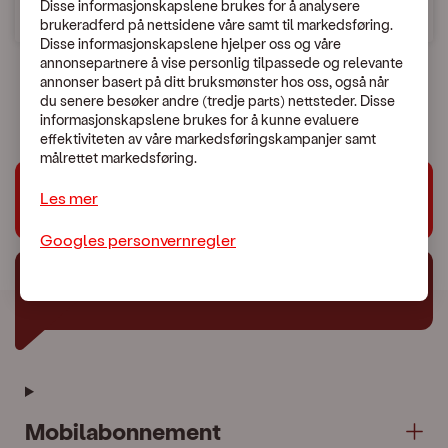
Disse informasjonskapslene brukes for å analysere
brukeradferd på nettsidene våre samt til markedsføring.
Søk etter land
Disse informasjonskapslene hjelper oss og våre
annonsepartnere å vise personlig tilpassede og relevante
annonser basert på ditt bruksmønster hos oss, også når
du senere besøker andre (tredje parts) nettsteder. Disse
informasjonskapslene brukes for å kunne evaluere
effektiviteten av våre markedsføringskampanjer samt
målrettet markedsføring.
Les mer
Trenger du hjelp?
Googles personvernregler
Chat med oss
Mobilabonnement