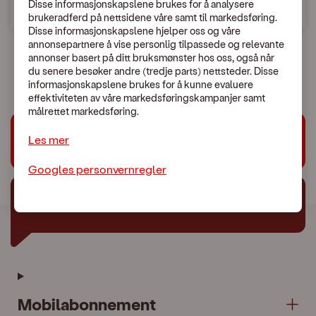
Disse informasjonskapslene brukes for å analysere
brukeradferd på nettsidene våre samt til markedsføring.
Søk etter land
Disse informasjonskapslene hjelper oss og våre
annonsepartnere å vise personlig tilpassede og relevante
annonser basert på ditt bruksmønster hos oss, også når
du senere besøker andre (tredje parts) nettsteder. Disse
informasjonskapslene brukes for å kunne evaluere
effektiviteten av våre markedsføringskampanjer samt
målrettet markedsføring.
Les mer
Trenger du hjelp?
Googles personvernregler
Chat med oss
Mobilabonnement