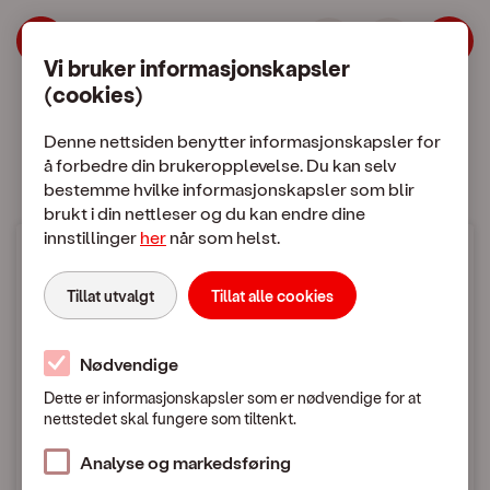
| OneCall
Hopp til meny
Hopp til hovedinnhold
Vi bruker informasjonskapsler
(cookies)
Mobilabonnement
Mobiltelefon
Denne nettsiden benytter informasjonskapsler for
å forbedre din brukeropplevelse. Du kan selv
bestemme hvilke informasjonskapsler som blir
brukt i din nettleser og du kan endre dine
innstillinger
her
når som helst.
Mobilpriser
Tillat utvalgt
Tillat alle cookies
Bruk i utlandet
Nødvendige
Dette er informasjonskapsler som er nødvendige for at
nettstedet skal fungere som tiltenkt.
Mobilpriser når du ringer eller sender SMS / MMS
i utlandet
Analyse og markedsføring