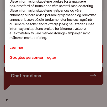
Disse informasjonskapslene brukes for å analysere
brukeradferd på nettsidene våre samt til markedsføring.
Disse informasjonskapslene hjelper oss og våre
annonsepartnere å vise personlig tilpassede og relevante
annonser basert på ditt bruksmønster hos oss, også når
du senere besøker andre (tredje parts) nettsteder. Disse
En uventet feil skjedde.
informasjonskapslene brukes for å kunne evaluere
Vennligst kontakt Kundeservice:
479 44 444
effektiviteten av våre markedsføringskampanjer samt
målrettet markedsføring.
Les mer
Trenger du hjelp?
Googles personvernregler
Chat med oss