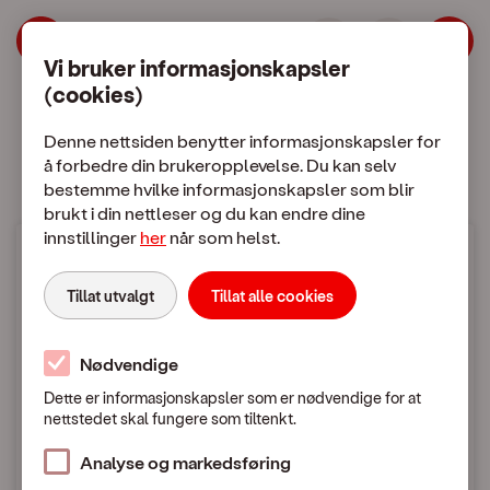
| OneCall
Hopp til meny
Hopp til hovedinnhold
Vi bruker informasjonskapsler
(cookies)
Mobilabonnement
Mobiltelefon
Denne nettsiden benytter informasjonskapsler for
å forbedre din brukeropplevelse. Du kan selv
bestemme hvilke informasjonskapsler som blir
brukt i din nettleser og du kan endre dine
innstillinger
her
når som helst.
Mobilpriser
Tillat utvalgt
Tillat alle cookies
Fra Norge til utlandet
Nødvendige
Dette er informasjonskapsler som er nødvendige for at
nettstedet skal fungere som tiltenkt.
Mobilpriser når du ringer eller sender SMS / MMS
til utlandet
Analyse og markedsføring