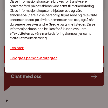
Disse informasjonskapslene brukes for å analysere
brukeradferd på nettsidene våre samt til markedsføring.
Disse informasjonskapslene hjelper oss og våre
annonsepartnere å vise personlig tilpassede og relevante
annonser basert på ditt bruksmønster hos oss, også når
du senere besøker andre (tredje parts) nettsteder. Disse
En uventet feil skjedde.
informasjonskapslene brukes for å kunne evaluere
Vennligst kontakt Kundeservice:
479 44 444
effektiviteten av våre markedsføringskampanjer samt
målrettet markedsføring.
Les mer
Trenger du hjelp?
Googles personvernregler
Chat med oss