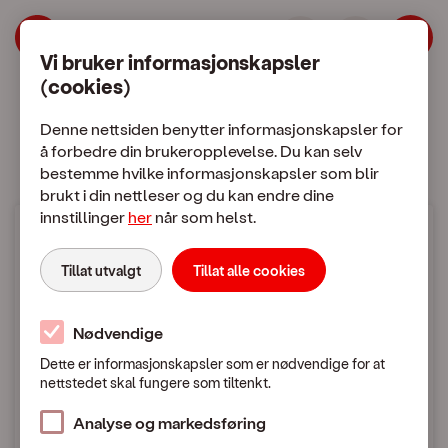
| OneCall
Hopp til meny
Hopp til hovedinnhold
Vi bruker informasjonskapsler
(cookies)
Mobilabonnement
Mobiltelefon
Denne nettsiden benytter informasjonskapsler for
å forbedre din brukeropplevelse. Du kan selv
bestemme hvilke informasjonskapsler som blir
brukt i din nettleser og du kan endre dine
innstillinger
her
når som helst.
Mobilpriser
Tillat utvalgt
Tillat alle cookies
Fra Norge til utlandet
Nødvendige
Dette er informasjonskapsler som er nødvendige for at
nettstedet skal fungere som tiltenkt.
Mobilpriser når du ringer eller sender SMS / MMS
til utlandet
Analyse og markedsføring