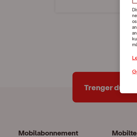
Di
ne
os
an
an
ku
må
L
G
Trenger du hje
Mobilabonnement
Mobilte