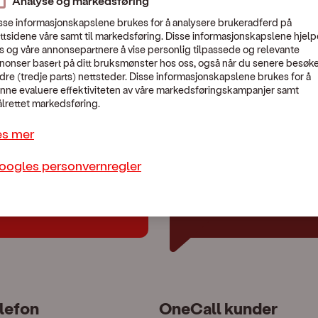
Analyse og markedsføring
sse informasjonskapslene brukes for å analysere brukeradferd på
ttsidene våre samt til markedsføring. Disse informasjonskapslene hjelp
s og våre annonsepartnere å vise personlig tilpassede og relevante
nonser basert på ditt bruksmønster hos oss, også når du senere besøk
En uventet feil skjedde.
dre (tredje parts) nettsteder. Disse informasjonskapslene brukes for å
Vennligst kontakt Kundeservice:
479 44 444
nne evaluere effektiviteten av våre markedsføringskampanjer samt
lrettet markedsføring.
es mer
oogles personvernregler
lp?
Chat med oss
lefon
OneCall kunder