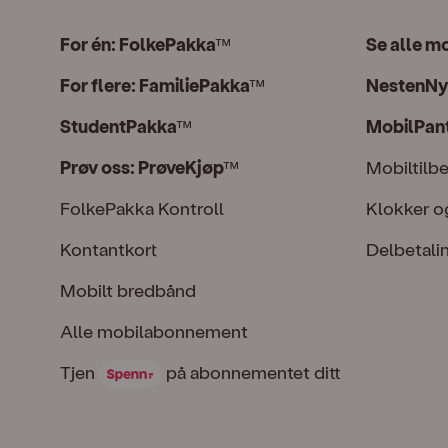
For én: FolkePakka
Se alle m
™
For flere: FamiliePakka
NestenNy
™
StudentPakka
MobilPan
™
Prøv oss: PrøveKjøp
Mobiltilb
™
FolkePakka Kontroll
Klokker o
Kontantkort
Delbetali
Mobilt bredbånd
Alle mobilabonnement
Tjen Spenn på abonnementet ditt
Tjen
på abonnementet ditt