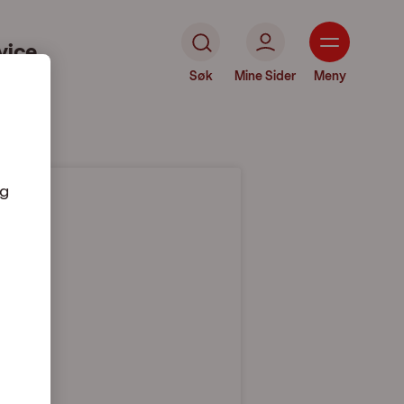
vice
Søk
Mine Sider
Meny
og
andet