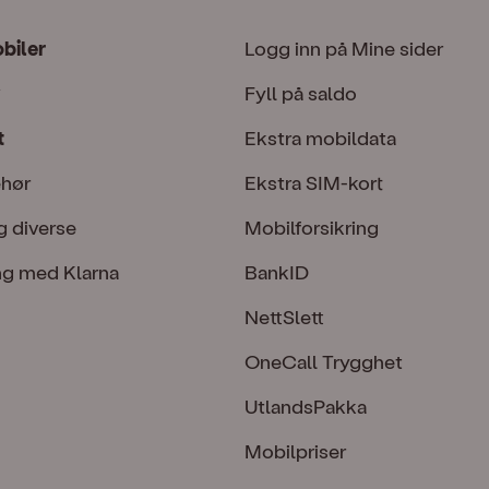
obiler
Logg inn på Mine sider
Fyll på saldo
t
Ekstra mobildata
ehør
Ekstra SIM-kort
g diverse
Mobilforsikring
ng med Klarna
BankID
NettSlett
OneCall Trygghet
UtlandsPakka
Mobilpriser