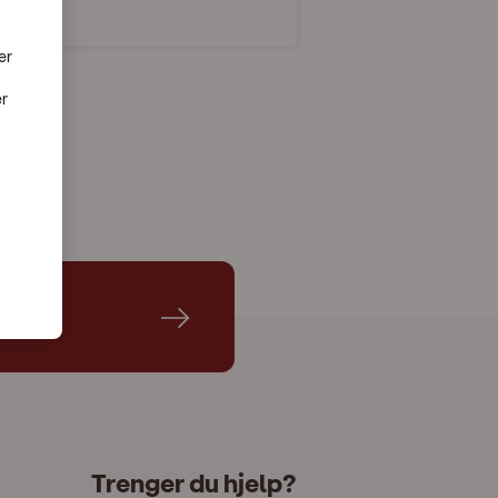
er
er
Trenger du hjelp?