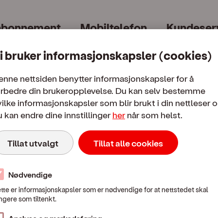
abonnement
Mobiltelefon
Kundeser
i bruker informasjonskapsler (cookies)
enne nettsiden benytter informasjonskapsler for å
orbedre din brukeropplevelse. Du kan selv bestemme
ilke informasjonskapsler som blir brukt i din nettleser 
 kan endre dine innstillinger
her
når som helst.
Mobilpriser
Tillat utvalgt
Tillat alle cookies
 i Norge
Fra Norge til utlandet
Bruk i utl
Nødvendige
tte er informasjonskapsler som er nødvendige for at nettstedet skal
Mobilpriser når du ringer eller sender SMS / MMS til utlandet
ngere som tiltenkt.