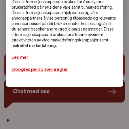
Disse informasjonskapslene brukes for å analysere
brukeradferd på nettsidene våre samt til markedsføring.
Disse informasjonskapslene hjelper oss og våre
annonsepartnere å vise personlig tilpassede og relevante
annonser basert på ditt bruksmønster hos oss, også når
du senere besøker andre (tredje parts) nettsteder. Disse
En uventet feil skjedde.
informasjonskapslene brukes for å kunne evaluere
Vennligst kontakt Kundeservice:
479 44 444
effektiviteten av våre markedsføringskampanjer samt
målrettet markedsføring.
Les mer
Trenger du hjelp?
Googles personvernregler
Chat med oss