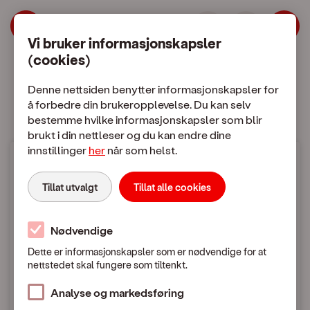
| OneCall
Hopp til meny
Hopp til hovedinnhold
Vi bruker informasjonskapsler
(cookies)
Mobilabonnement
Mobiltelefon
Denne nettsiden benytter informasjonskapsler for
å forbedre din brukeropplevelse. Du kan selv
bestemme hvilke informasjonskapsler som blir
brukt i din nettleser og du kan endre dine
innstillinger
her
når som helst.
Mobilpriser
Tillat utvalgt
Tillat alle cookies
Fra Norge til utlandet
Nødvendige
Dette er informasjonskapsler som er nødvendige for at
nettstedet skal fungere som tiltenkt.
Mobilpriser når du ringer eller sender SMS / MMS
til utlandet
Analyse og markedsføring