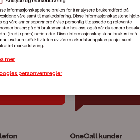
Analyse og markedsføring
sse informasjonskapslene brukes for å analysere brukeradferd på
ttsidene våre samt til markedsføring. Disse informasjonskapslene hjelp
s og våre annonsepartnere å vise personlig tilpassede og relevante
nonser basert på ditt bruksmønster hos oss, også når du senere besøk
En uventet feil skjedde.
dre (tredje parts) nettsteder. Disse informasjonskapslene brukes for å
Vennligst kontakt Kundeservice:
479 44 444
nne evaluere effektiviteten av våre markedsføringskampanjer samt
lrettet markedsføring.
es mer
oogles personvernregler
lp?
Chat med oss
lefon
OneCall kunder