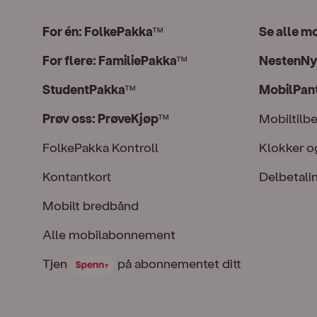
For én: FolkePakka
Se alle m
™
For flere: FamiliePakka
NestenNy
™
StudentPakka
MobilPan
™
Prøv oss: PrøveKjøp
Mobiltilb
™
FolkePakka Kontroll
Klokker o
Kontantkort
Delbetali
Mobilt bredbånd
Alle mobilabonnement
Tjen Spenn på abonnementet ditt
Tjen
på abonnementet ditt