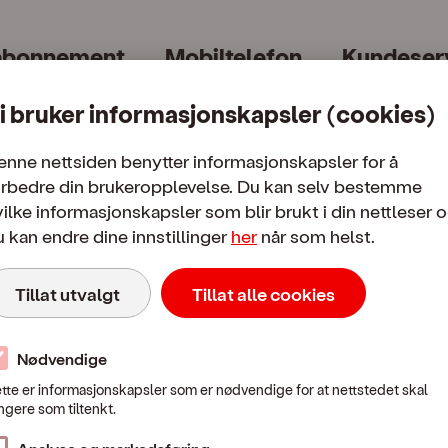
abonnement
Mobiltelefon
Kundeser
i bruker informasjonskapsler (cookies)
enne nettsiden benytter informasjonskapsler for å
orbedre din brukeropplevelse. Du kan selv bestemme
ilke informasjonskapsler som blir brukt i din nettleser 
 kan endre dine innstillinger
her
når som helst.
Mobilpriser
Tillat utvalgt
Tillat alle cookies
 i Norge
Fra Norge til utlandet
Bruk i utl
Nødvendige
tte er informasjonskapsler som er nødvendige for at nettstedet skal
Mobilpriser når du ringer eller sender SMS / MMS til utlandet
ngere som tiltenkt.