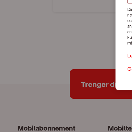
Di
ne
os
an
an
ku
må
L
G
Trenger du hje
Mobilabonnement
Mobilte