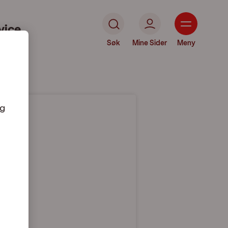
vice
Søk
Mine Sider
Meny
og
andet