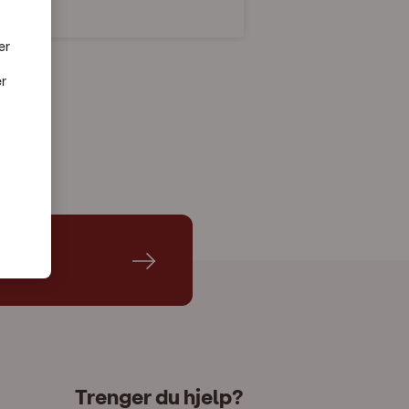
er
er
Trenger du hjelp?