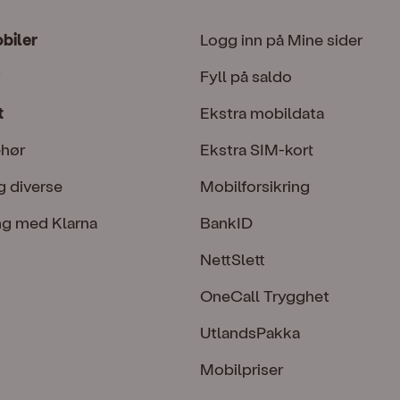
obiler
Logg inn på Mine sider
Fyll på saldo
t
Ekstra mobildata
ehør
Ekstra SIM-kort
g diverse
Mobilforsikring
ng med Klarna
BankID
NettSlett
OneCall Trygghet
UtlandsPakka
Mobilpriser