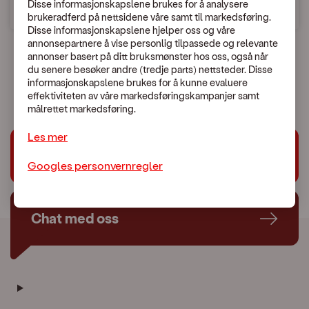
Disse informasjonskapslene brukes for å analysere
brukeradferd på nettsidene våre samt til markedsføring.
Disse informasjonskapslene hjelper oss og våre
annonsepartnere å vise personlig tilpassede og relevante
annonser basert på ditt bruksmønster hos oss, også når
du senere besøker andre (tredje parts) nettsteder. Disse
En uventet feil skjedde.
informasjonskapslene brukes for å kunne evaluere
Vennligst kontakt Kundeservice:
479 44 444
effektiviteten av våre markedsføringskampanjer samt
målrettet markedsføring.
Les mer
Trenger du hjelp?
Googles personvernregler
Chat med oss