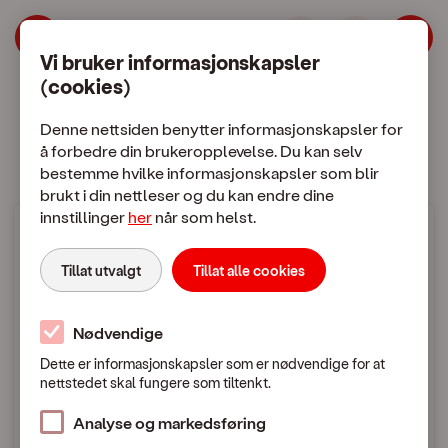
| OneCall
Hopp til meny
Hopp til hovedinnhold
Vi bruker informasjonskapsler
(cookies)
Mobilabonnement
Mobiltelefon
Denne nettsiden benytter informasjonskapsler for
å forbedre din brukeropplevelse. Du kan selv
bestemme hvilke informasjonskapsler som blir
brukt i din nettleser og du kan endre dine
innstillinger
her
når som helst.
Mobilpriser
Tillat utvalgt
Tillat alle cookies
Fra Norge til utlandet
Nødvendige
Dette er informasjonskapsler som er nødvendige for at
nettstedet skal fungere som tiltenkt.
Mobilpriser når du ringer eller sender SMS / MMS
til utlandet
Analyse og markedsføring