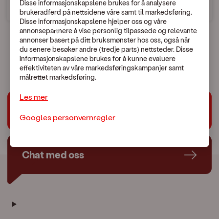
Disse informasjonskapslene brukes for å analysere
brukeradferd på nettsidene våre samt til markedsføring.
Disse informasjonskapslene hjelper oss og våre
annonsepartnere å vise personlig tilpassede og relevante
annonser basert på ditt bruksmønster hos oss, også når
du senere besøker andre (tredje parts) nettsteder. Disse
En uventet feil skjedde.
informasjonskapslene brukes for å kunne evaluere
Vennligst kontakt Kundeservice:
479 44 444
effektiviteten av våre markedsføringskampanjer samt
målrettet markedsføring.
Les mer
Trenger du hjelp?
Googles personvernregler
Chat med oss