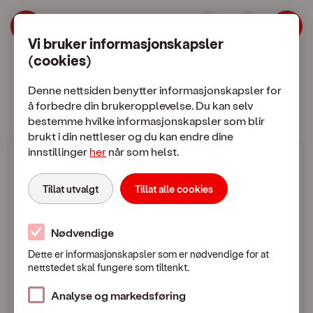
| OneCall
Hopp til meny
Hopp til hovedinnhold
Vi bruker informasjonskapsler
(cookies)
Mobilabonnement
Mobiltelefon
Denne nettsiden benytter informasjonskapsler for
å forbedre din brukeropplevelse. Du kan selv
bestemme hvilke informasjonskapsler som blir
brukt i din nettleser og du kan endre dine
innstillinger
her
når som helst.
Mobilpriser
Tillat utvalgt
Tillat alle cookies
Fra Norge til utlandet
Nødvendige
Dette er informasjonskapsler som er nødvendige for at
nettstedet skal fungere som tiltenkt.
Mobilpriser når du ringer eller sender SMS / MMS
til utlandet
Analyse og markedsføring