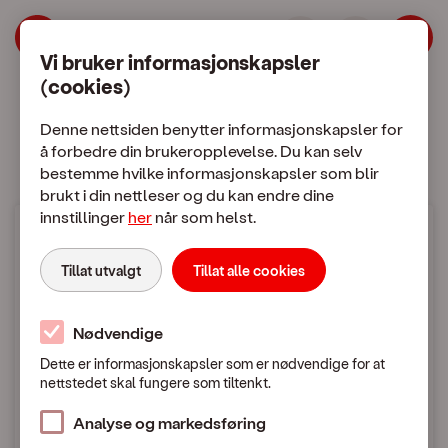
| OneCall
Hopp til meny
Hopp til hovedinnhold
Vi bruker informasjonskapsler
(cookies)
Mobilabonnement
Mobiltelefon
Denne nettsiden benytter informasjonskapsler for
å forbedre din brukeropplevelse. Du kan selv
bestemme hvilke informasjonskapsler som blir
brukt i din nettleser og du kan endre dine
innstillinger
her
når som helst.
Mobilpriser
Tillat utvalgt
Tillat alle cookies
Fra Norge til utlandet
Nødvendige
Dette er informasjonskapsler som er nødvendige for at
nettstedet skal fungere som tiltenkt.
Mobilpriser når du ringer eller sender SMS / MMS
til utlandet
Analyse og markedsføring