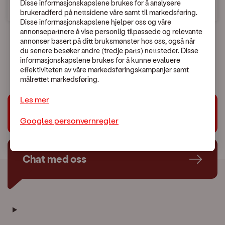
Disse informasjonskapslene brukes for å analysere
brukeradferd på nettsidene våre samt til markedsføring.
Disse informasjonskapslene hjelper oss og våre
annonsepartnere å vise personlig tilpassede og relevante
annonser basert på ditt bruksmønster hos oss, også når
du senere besøker andre (tredje parts) nettsteder. Disse
En uventet feil skjedde.
informasjonskapslene brukes for å kunne evaluere
Vennligst kontakt Kundeservice:
479 44 444
effektiviteten av våre markedsføringskampanjer samt
målrettet markedsføring.
Les mer
Trenger du hjelp?
Googles personvernregler
Chat med oss