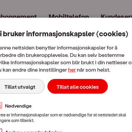
abonnement
Mobiltelefon
Kundeser
i bruker informasjonskapsler (cookies)
enne nettsiden benytter informasjonskapsler for å
orbedre din brukeropplevelse. Du kan selv bestemme
ilke informasjonskapsler som blir brukt i din nettleser 
 kan endre dine innstillinger
her
når som helst.
Mobilpriser
Tillat utvalgt
Tillat alle cookies
 i Norge
Fra Norge til utlandet
Bruk i utl
Nødvendige
tte er informasjonskapsler som er nødvendige for at nettstedet skal
Mobilpriser når du ringer eller sender SMS / MMS til utlandet
ngere som tiltenkt.