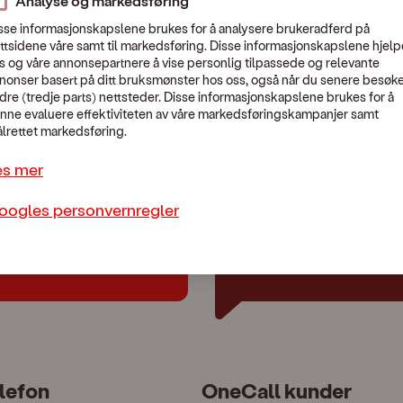
Analyse og markedsføring
sse informasjonskapslene brukes for å analysere brukeradferd på
ttsidene våre samt til markedsføring. Disse informasjonskapslene hjelp
s og våre annonsepartnere å vise personlig tilpassede og relevante
nonser basert på ditt bruksmønster hos oss, også når du senere besøk
En uventet feil skjedde.
dre (tredje parts) nettsteder. Disse informasjonskapslene brukes for å
Vennligst kontakt Kundeservice:
479 44 444
nne evaluere effektiviteten av våre markedsføringskampanjer samt
lrettet markedsføring.
es mer
oogles personvernregler
lp?
Chat med oss
lefon
OneCall kunder