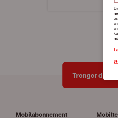
Di
ne
os
an
an
ku
må
L
G
Trenger du hje
Mobilabonnement
Mobilte