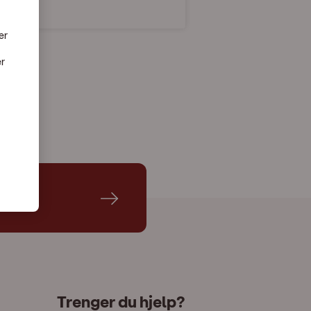
er
er
Trenger du hjelp?