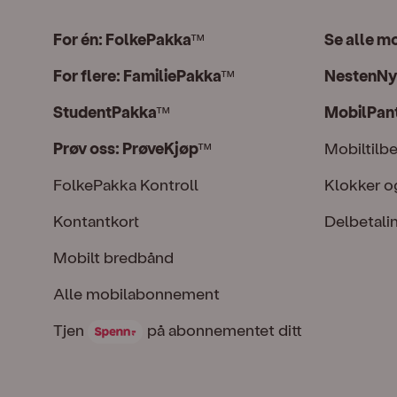
For én: FolkePakka
Se alle m
™
For flere: FamiliePakka
NestenNy
™
StudentPakka
MobilPan
™
Prøv oss: PrøveKjøp
Mobiltilb
™
FolkePakka Kontroll
Klokker o
Kontantkort
Delbetali
Mobilt bredbånd
Alle mobilabonnement
Tjen Spenn på abonnementet ditt
Tjen
på abonnementet ditt