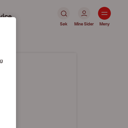
vice
Søk
Mine Sider
Meny
og
andet