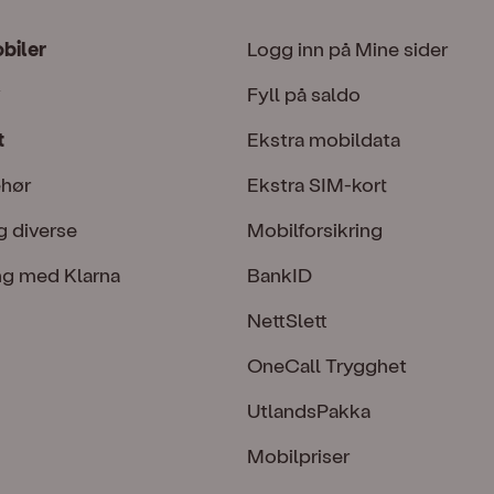
obiler
Logg inn på Mine sider
Fyll på saldo
t
Ekstra mobildata
ehør
Ekstra SIM-kort
g diverse
Mobilforsikring
ng med Klarna
BankID
NettSlett
OneCall Trygghet
UtlandsPakka
Mobilpriser