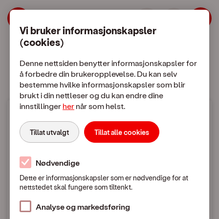
| OneCall
Hopp til meny
Hopp til hovedinnhold
Vi bruker informasjonskapsler
(cookies)
Mobilabonnement
Mobiltelefon
Denne nettsiden benytter informasjonskapsler for
å forbedre din brukeropplevelse. Du kan selv
bestemme hvilke informasjonskapsler som blir
brukt i din nettleser og du kan endre dine
innstillinger
her
når som helst.
Mobilpriser
Tillat utvalgt
Tillat alle cookies
Fra Norge til utlandet
Nødvendige
Dette er informasjonskapsler som er nødvendige for at
nettstedet skal fungere som tiltenkt.
Mobilpriser når du ringer eller sender SMS / MMS
til utlandet
Analyse og markedsføring