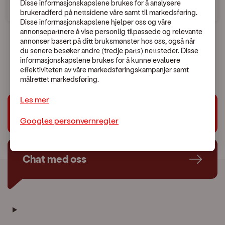
Disse informasjonskapslene brukes for å analysere
brukeradferd på nettsidene våre samt til markedsføring.
Disse informasjonskapslene hjelper oss og våre
annonsepartnere å vise personlig tilpassede og relevante
annonser basert på ditt bruksmønster hos oss, også når
du senere besøker andre (tredje parts) nettsteder. Disse
En uventet feil skjedde.
informasjonskapslene brukes for å kunne evaluere
Vennligst kontakt Kundeservice:
479 44 444
effektiviteten av våre markedsføringskampanjer samt
målrettet markedsføring.
Les mer
Trenger du hjelp?
Googles personvernregler
Chat med oss