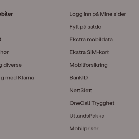
obiler
Logg inn på Mine sider
Fyll på saldo
t
Ekstra mobildata
ehør
Ekstra SIM-kort
g diverse
Mobilforsikring
ng med Klarna
BankID
NettSlett
OneCall Trygghet
UtlandsPakka
Mobilpriser