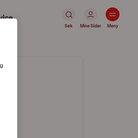
vice
Søk
Mine Sider
Meny
og
andet