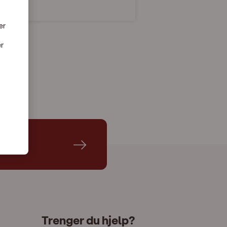
er
er
Trenger du hjelp?