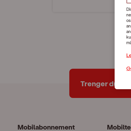
Di
ne
os
an
an
ku
må
L
G
Trenger du hje
Mobilabonnement
Mobilte