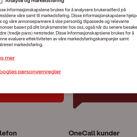
Analyse og markedsføring
sse informasjonskapslene brukes for å analysere brukeradferd på
ttsidene våre samt til markedsføring. Disse informasjonskapslene hjelp
s og våre annonsepartnere å vise personlig tilpassede og relevante
nonser basert på ditt bruksmønster hos oss, også når du senere besøk
En uventet feil skjedde.
dre (tredje parts) nettsteder. Disse informasjonskapslene brukes for å
Vennligst kontakt Kundeservice:
479 44 444
nne evaluere effektiviteten av våre markedsføringskampanjer samt
lrettet markedsføring.
es mer
oogles personvernregler
lp?
Chat med oss
lefon
OneCall kunder