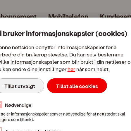
abonnement
Mobiltelefon
Kundeser
i bruker informasjonskapsler (cookies)
enne nettsiden benytter informasjonskapsler for å
orbedre din brukeropplevelse. Du kan selv bestemme
ilke informasjonskapsler som blir brukt i din nettleser 
 kan endre dine innstillinger
her
når som helst.
Mobilpriser
Tillat utvalgt
Tillat alle cookies
 i Norge
Fra Norge til utlandet
Bruk i utl
Nødvendige
tte er informasjonskapsler som er nødvendige for at nettstedet skal
Mobilpriser når du ringer eller sender SMS / MMS til utlandet
ngere som tiltenkt.