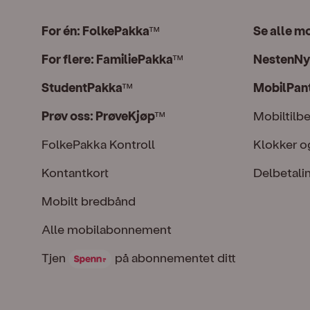
For én: FolkePakka
Se alle m
™
For flere: FamiliePakka
NestenNy
™
StudentPakka
MobilPan
™
Prøv oss: PrøveKjøp
Mobiltilb
™
FolkePakka Kontroll
Klokker o
Kontantkort
Delbetali
Mobilt bredbånd
Alle mobilabonnement
Tjen Spenn på abonnementet ditt
Tjen
på abonnementet ditt