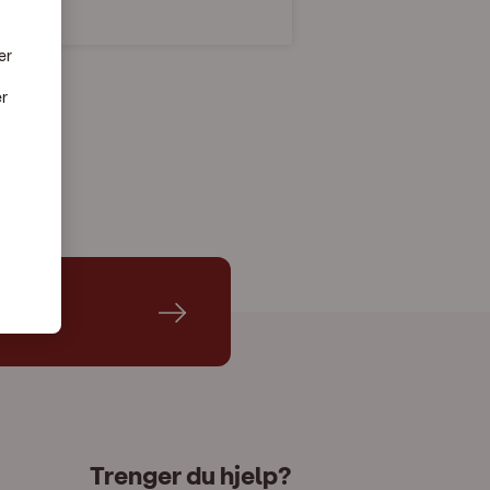
er
er
Trenger du hjelp?