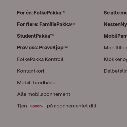
For én: FolkePakka
Se alle m
™
For flere: FamiliePakka
NestenNy
™
StudentPakka
MobilPan
™
Prøv oss: PrøveKjøp
Mobiltilb
™
FolkePakka Kontroll
Klokker o
Kontantkort
Delbetali
Mobilt bredbånd
Alle mobilabonnement
Tjen Spenn på abonnementet ditt
Tjen
på abonnementet ditt