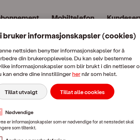
abonnement
Mobiltelefon
Kundeser
i bruker informasjonskapsler (cookies)
enne nettsiden benytter informasjonskapsler for å
orbedre din brukeropplevelse. Du kan selv bestemme
ilke informasjonskapsler som blir brukt i din nettleser 
 kan endre dine innstillinger
her
når som helst.
Mobilpriser
Tillat utvalgt
Tillat alle cookies
 i Norge
Fra Norge til utlandet
Bruk i utl
Nødvendige
tte er informasjonskapsler som er nødvendige for at nettstedet skal
Mobilpriser når du ringer eller sender SMS / MMS til utlandet
ngere som tiltenkt.