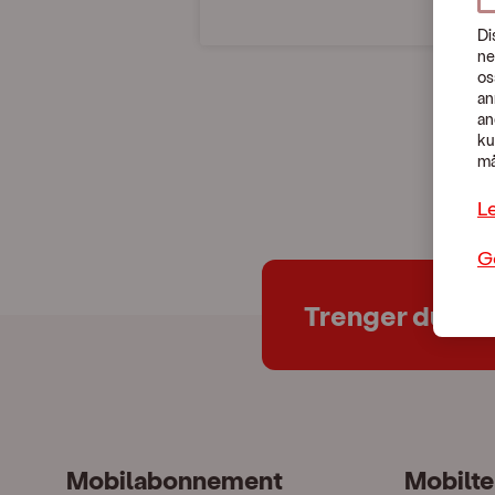
Di
ne
os
an
an
ku
må
L
G
Trenger du hje
Mobilabonnement
Mobilte