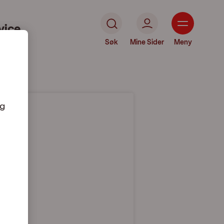
vice
Søk
Mine Sider
Meny
og
andet