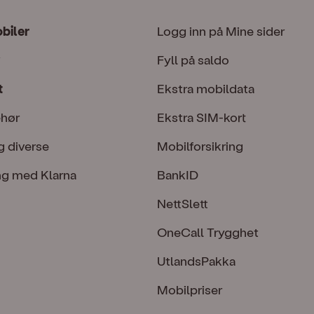
obiler
Logg inn på Mine sider
Fyll på saldo
t
Ekstra mobildata
ehør
Ekstra SIM-kort
g diverse
Mobilforsikring
ng med Klarna
BankID
NettSlett
OneCall Trygghet
UtlandsPakka
Mobilpriser