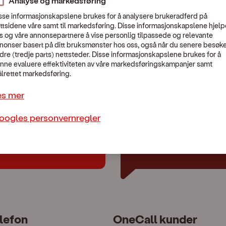
Analyse og markedsføring
sse informasjonskapslene brukes for å analysere brukeradferd på
ttsidene våre samt til markedsføring. Disse informasjonskapslene hjelp
s og våre annonsepartnere å vise personlig tilpassede og relevante
nonser basert på ditt bruksmønster hos oss, også når du senere besøk
En uventet feil skjedde.
dre (tredje parts) nettsteder. Disse informasjonskapslene brukes for å
Vennligst kontakt Kundeservice:
479 44 444
nne evaluere effektiviteten av våre markedsføringskampanjer samt
lrettet markedsføring.
es mer
oogles personvernregler
lp?
Chat med oss
lefon
OneCall kunder