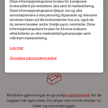
Disse informasjonskapslene brukes for å analysere
brukeradferd på nettsidene våre samt til markedsføring.
Dette er NestenNy
Disse informasjonskapslene hjelper oss og våre
annonsepartnere å vise personlig tilpassede og relevante
annonser basert på ditt bruksmønster hos oss, også når
du senere besøker andre (tredje parts) nettsteder. Disse
informasjonskapslene brukes for å kunne evaluere
effektiviteten av våre markedsføringskampanjer samt
målrettet markedsføring.
Hvert år returneres en mengde brukte mobiler. Med
Les mer
NestenNy
har vi funnet en måte å gjenbruke de aller
Googles personvernregler
fineste av disse på.
Mobilene gjennomgår en grundig
kvalitetssjekk
før de
legges i vår egen eske. Du velger selv om du ønsker ny
lader og nye øreplugger.