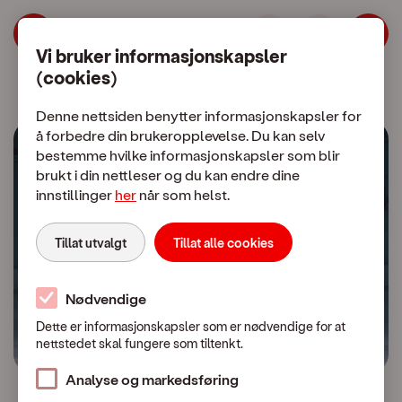
NestenNy - Bittelitt brukte mobiler til 
Hopp til meny
Hopp til hovedinnhold
Vi bruker informasjonskapsler
(cookies)
Mobilabonnement
Mobiltelefon
Denne nettsiden benytter informasjonskapsler for
å forbedre din brukeropplevelse. Du kan selv
bestemme hvilke informasjonskapsler som blir
brukt i din nettleser og du kan endre dine
Nes
innstillinger
her
når som helst.
Tillat utvalgt
Tillat alle cookies
Bittelitt brukte mobiler til en lavere pris
Nødvendige
Se hele utvalget
Dette er informasjonskapsler som er nødvendige for at
nettstedet skal fungere som tiltenkt.
Analyse og markedsføring