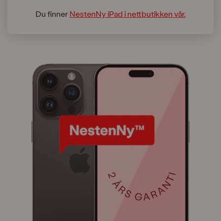
Du finner
NestenNy iPad i nettbutikken vår.