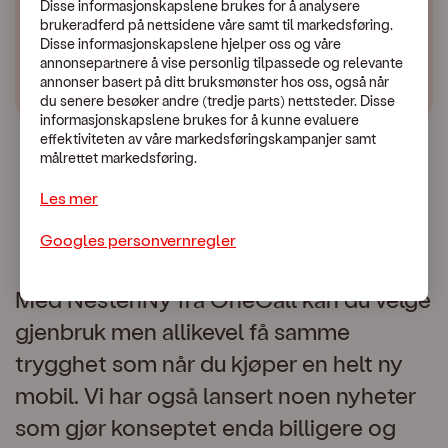
Disse informasjonskapslene brukes for å analysere
brukeradferd på nettsidene våre samt til markedsføring.
Disse informasjonskapslene hjelper oss og våre
annonsepartnere å vise personlig tilpassede og relevante
annonser basert på ditt bruksmønster hos oss, også når
du senere besøker andre (tredje parts) nettsteder. Disse
informasjonskapslene brukes for å kunne evaluere
effektiviteten av våre markedsføringskampanjer samt
målrettet markedsføring.
Les mer
Googles personvernregler
Med NestenNy fra OneCall kan du velge
gjenbruk men allikevel få samme
trygghet som når du kjøper en helt ny
mobil. Vi har også lansert noen nyheter
som gjør konseptet enda billigere og