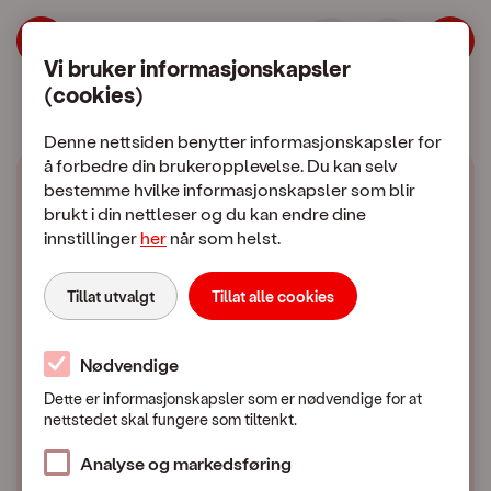
Kjøp billig mobil og spar miljøet med
Hopp til meny
Hopp til hovedinnhold
Vi bruker informasjonskapsler
(cookies)
Mobilabonnement
Mobiltelefon
Denne nettsiden benytter informasjonskapsler for
å forbedre din brukeropplevelse. Du kan selv
bestemme hvilke informasjonskapsler som blir
brukt i din nettleser og du kan endre dine
innstillinger
her
når som helst.
Kjøp brukt mobil og
Tillat utvalgt
Tillat alle cookies
spar miljøet med
NestenNy
Nødvendige
Dette er informasjonskapsler som er nødvendige for at
nettstedet skal fungere som tiltenkt.
OneCall - 21. oktober 2024
Analyse og markedsføring