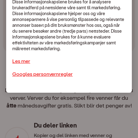
2 månedsavgifter!
Disse informasjonskapslene brukes for å analysere
brukeradferd på nettsidene våre samt til markedsføring.
Disse informasjonskapslene hjelper oss og våre
Logg inn på Mine sider eller i appen for å se
annonsepartnere å vise personlig tilpassede og relevante
vervelinken din.
annonser basert på ditt bruksmønster hos oss, også når
du senere besøker andre (tredje parts) nettsteder. Disse
informasjonskapslene brukes for å kunne evaluere
Gå til Mine sider.
effektiviteten av våre markedsføringskampanjer samt
målrettet markedsføring.
Les mer
Verv så mange du vil!
Googles personvernregler
Du får flere månedsavgifter gratis, jo flere venner du
verver. Verver du for eksempel fire venner får du
åtte
månedsavgifter gratis. Slikt blir det penger av!
Du deler linken
Kopier og del linken med venner og