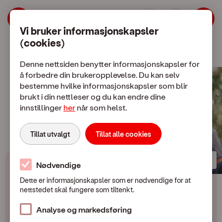
Norges mest fornøyde mobilkunder |
Hopp til meny
Hopp til hovedinnhold
Vi bruker informasjonskapsler
(cookies)
Mobilabonnement
Mobiltelefon
Denne nettsiden benytter informasjonskapsler for
å forbedre din brukeropplevelse. Du kan selv
bestemme hvilke informasjonskapsler som blir
brukt i din nettleser og du kan endre dine
innstillinger
her
når som helst.
Tillat utvalgt
Tillat alle cookies
Vervekampanje
Gratis månedsavgift i 2 måneder!
Nødvendige
Dette er informasjonskapsler som er nødvendige for at
Verv en venn og
nettstedet skal fungere som tiltenkt.
begge får dekket
Analyse og markedsføring