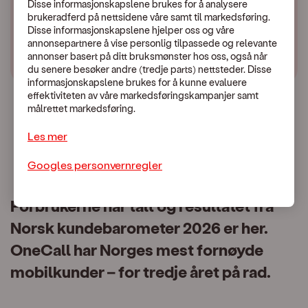
Disse informasjonskapslene brukes for å analysere
brukeradferd på nettsidene våre samt til markedsføring.
Disse informasjonskapslene hjelper oss og våre
annonsepartnere å vise personlig tilpassede og relevante
annonser basert på ditt bruksmønster hos oss, også når
du senere besøker andre (tredje parts) nettsteder. Disse
informasjonskapslene brukes for å kunne evaluere
effektiviteten av våre markedsføringskampanjer samt
målrettet markedsføring.
Les mer
Googles personvernregler
Forbrukerne har talt og resultatet fra
Norsk kundebarometer 2026 er her.
OneCall har Norges mest fornøyde
mobilkunder – for tredje året på rad.