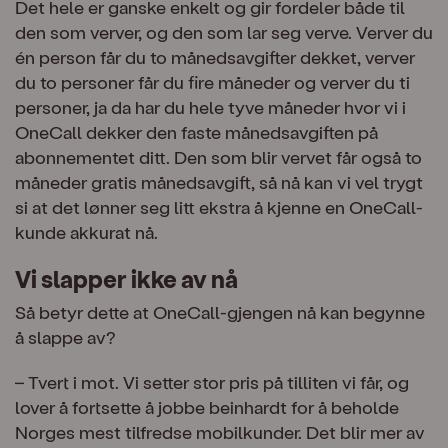
Det hele er ganske enkelt og gir fordeler både til
den som verver, og den som lar seg verve. Verver du
én person får du to månedsavgifter dekket, verver
du to personer får du fire måneder og verver du ti
personer, ja da har du hele tyve måneder hvor vi i
OneCall dekker den faste månedsavgiften på
abonnementet ditt. Den som blir vervet får også to
måneder gratis månedsavgift, så nå kan vi vel trygt
si at det lønner seg litt ekstra å kjenne en OneCall-
kunde akkurat nå.
Vi slapper ikke av nå
Så betyr dette at OneCall-gjengen nå kan begynne
å slappe av?
– Tvert i mot. Vi setter stor pris på tilliten vi får, og
lover å fortsette å jobbe beinhardt for å beholde
Norges mest tilfredse mobilkunder. Det blir mer av