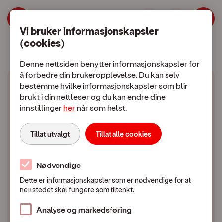
Norges mest fornøyde mobilkunder i 
Hopp til meny
Hopp til hovedinnhold
Vi bruker informasjonskapsler
(cookies)
Mobilabonnement
Mobiltelefon
Denne nettsiden benytter informasjonskapsler for
å forbedre din brukeropplevelse. Du kan selv
bestemme hvilke informasjonskapsler som blir
brukt i din nettleser og du kan endre dine
innstillinger
her
når som helst.
OneCall har Norges
Tillat utvalgt
Tillat alle cookies
mest fornøyde
mobilkunder i 2026
Nødvendige
Dette er informasjonskapsler som er nødvendige for at
nettstedet skal fungere som tiltenkt.
OneCall - 8. mai 2026
Analyse og markedsføring