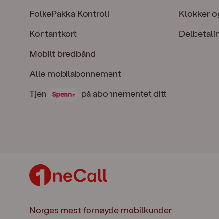
FolkePakka Kontroll
Klokker o
Kontantkort
Delbetali
Mobilt bredbånd
Alle mobilabonnement
Tjen Spenn på abonnementet ditt
Tjen
på abonnementet ditt
Norges mest fornøyde mobilkunder