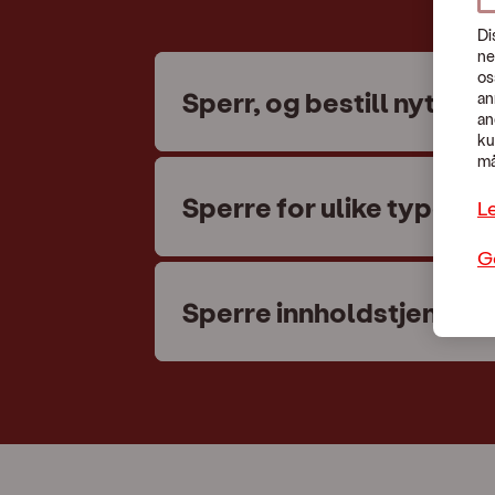
Di
ne
os
Sperr, og bestill nytt SI
an
an
ku
må
Sperre for ulike typer f
L
G
Sperre innholdstjeneste