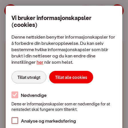
Billige mobiltelefoner gir mest for pe
Hopp til meny
Hopp til hovedinnhold
Vi bruker informasjonskapsler
(cookies)
Mobilabonnement
Mobiltelefon
Denne nettsiden benytter informasjonskapsler for
å forbedre din brukeropplevelse. Du kan selv
bestemme hvilke informasjonskapsler som blir
brukt i din nettleser og du kan endre dine
innstillinger
her
når som helst.
Billige mobiler gir
Tillat utvalgt
Tillat alle cookies
mest for pengene
Nødvendige
OneCall - 17. oktober 2024
Dette er informasjonskapsler som er nødvendige for at
nettstedet skal fungere som tiltenkt.
Analyse og markedsføring