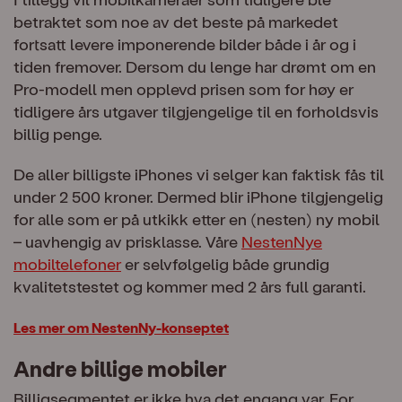
betraktet som noe av det beste på markedet
fortsatt levere imponerende bilder både i år og i
tiden fremover. Dersom du lenge har drømt om en
Pro-modell men opplevd prisen som for høy er
tidligere års utgaver tilgjengelige til en forholdsvis
billig penge.
De aller billigste iPhones vi selger kan faktisk fås til
under 2 500 kroner. Dermed blir iPhone tilgjengelig
for alle som er på utkikk etter en (nesten) ny mobil
– uavhengig av prisklasse. Våre
NestenNye
mobiltelefoner
er selvfølgelig både grundig
kvalitetstestet og kommer med 2 års full garanti.
Les mer om NestenNy-konseptet
Andre billige mobiler
Billigsegmentet er ikke hva det engang var. For