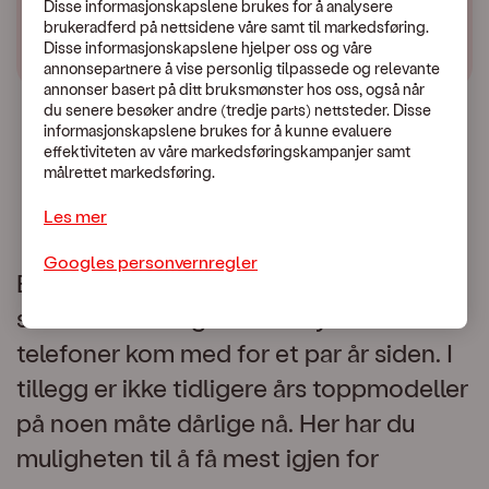
Disse informasjonskapslene brukes for å analysere
brukeradferd på nettsidene våre samt til markedsføring.
Disse informasjonskapslene hjelper oss og våre
annonsepartnere å vise personlig tilpassede og relevante
annonser basert på ditt bruksmønster hos oss, også når
du senere besøker andre (tredje parts) nettsteder. Disse
informasjonskapslene brukes for å kunne evaluere
effektiviteten av våre markedsføringskampanjer samt
målrettet markedsføring.
Les mer
Googles personvernregler
Billige mobiler inneholder ofte den
samme teknologien som dyrere
telefoner kom med for et par år siden. I
tillegg er ikke tidligere års toppmodeller
på noen måte dårlige nå. Her har du
muligheten til å få mest igjen for