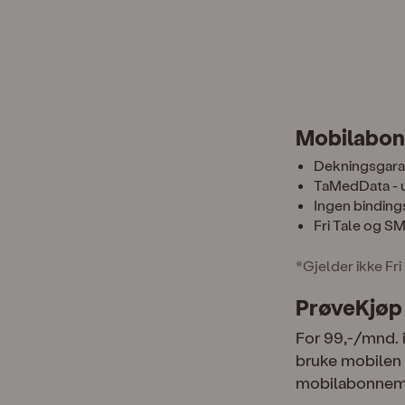
Mobilabon
Dekningsgarant
TaMedData - u
Ingen binding
Fri Tale og S
*Gjelder ikke Fr
PrøveKjøp
For 99,-/mnd. 
bruke mobilen a
mobilabonnemen