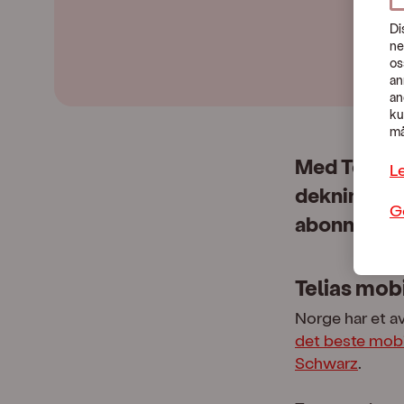
Di
ne
os
an
an
ku
må
Med Telias 
L
dekning og 
G
abonnemen
Telias mob
Norge har et a
det beste mobi
Schwarz
.