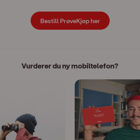
Bestill PrøveKjøp her
Vurderer du ny mobiltelefon?