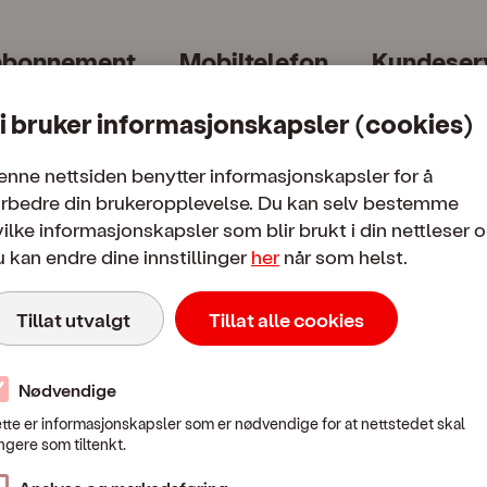
neCall | OneCall
abonnement
Mobiltelefon
Kundeser
i bruker informasjonskapsler (cookies)
enne nettsiden benytter informasjonskapsler for å
orbedre din brukeropplevelse. Du kan selv bestemme
ilke informasjonskapsler som blir brukt i din nettleser 
 kan endre dine innstillinger
her
når som helst.
obilnett
Tillat utvalgt
Tillat alle cookies
Nødvendige
tte er informasjonskapsler som er nødvendige for at nettstedet skal
ngere som tiltenkt.