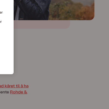
er
er
stabil
all-
ad kåret til å ha
kjente
Rohde &