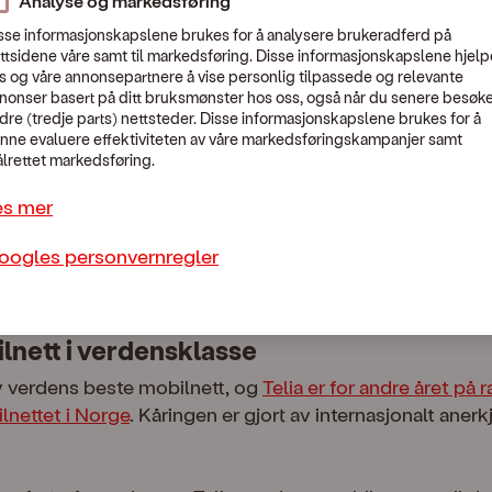
Analyse og markedsføring
sse informasjonskapslene brukes for å analysere brukeradferd på
ttsidene våre samt til markedsføring. Disse informasjonskapslene hjelp
s og våre annonsepartnere å vise personlig tilpassede og relevante
nonser basert på ditt bruksmønster hos oss, også når du senere besøk
dre (tredje parts) nettsteder. Disse informasjonskapslene brukes for å
nne evaluere effektiviteten av våre markedsføringskampanjer samt
lrettet markedsføring.
landsdekkende 5G-nett får du lynrask fart, 
es mer
uendelige muligheter inkludert i alle OneC
oogles personvernregler
t.
ilnett i verdensklasse
v verdens beste mobilnett, og
Telia er for andre året på r
lnettet i Norge
. Kåringen er gjort av internasjonalt aner