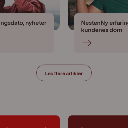
ingsdato, nyheter
NestenNy erfaring
kundenes dom
Les flere artikler