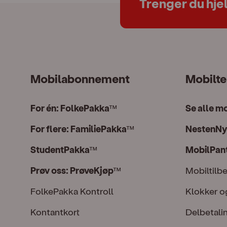
Trenger du hje
Mobilabonnement
Mobilte
For én: FolkePakka
Se alle m
™
For flere: FamiliePakka
NestenNy
™
StudentPakka
MobilPan
™
Prøv oss: PrøveKjøp
Mobiltilb
™
FolkePakka Kontroll
Klokker o
Kontantkort
Delbetali