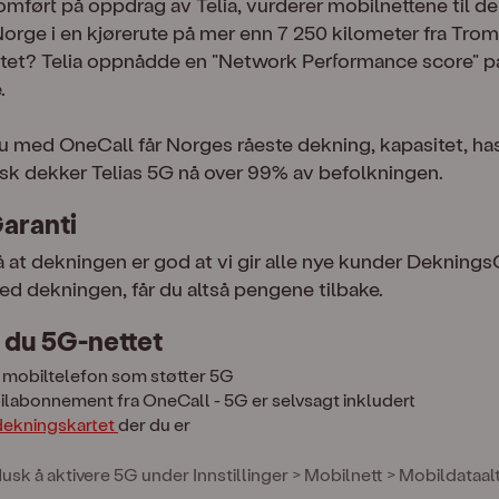
mført på oppdrag av Telia, vurderer mobilnettene til de 
Norge i en kjørerute på mer enn 7 250 kilometer fra Trom
atet? Telia oppnådde en "Network Performance score" 
.
 du med OneCall får Norges råeste dekning, kapasitet, ha
tisk dekker Telias 5G nå over 99% av befolkningen.
aranti
på at dekningen er god at vi gir alle nye kunder Deknings
ed dekningen, får du altså pengene tilbake.
r du 5G-nettet
 mobiltelefon som støtter 5G
bilabonnement fra OneCall - 5G er selvsagt inkludert
dekningskartet
der du er
sk å aktivere 5G under Innstillinger > Mobilnett > Mobildataalt