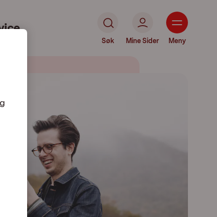
vice
Søk
Mine Sider
Meny
og