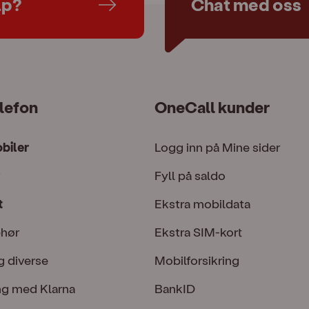
lp?
Chat med oss
lefon
OneCall kunder
obiler
Logg inn på Mine sider
Fyll på saldo
t
Ekstra mobildata
ehør
Ekstra SIM-kort
g diverse
Mobilforsikring
ng med Klarna
BankID