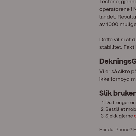
Testene, gjenno
operatørene i 
landet. Result
av 1000 mulige
Dette vil si at
stabilitet. Fak
DekningsG
Vi er så sikre 
ikke fornøyd m
Slik bruke
Du trenger en
Bestill et mo
Sjekk gjerne
Har du iPhone? Hu