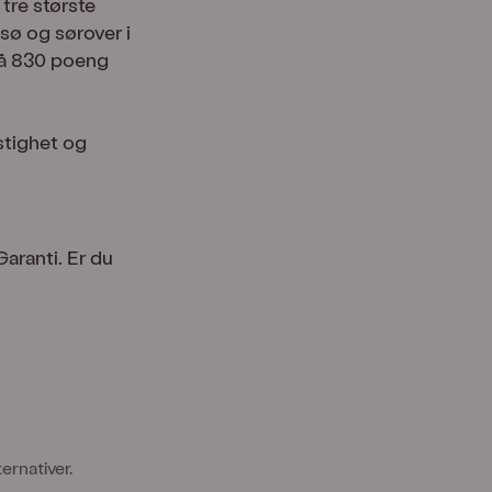
tre største
sø og sørover i
på 830 poeng
stighet og
Garanti. Er du
ernativer.