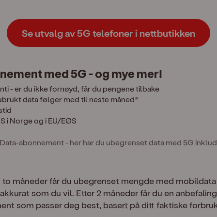
Se utvalg av 5G telefoner i nettbutikken
nement med 5G - og mye mer!
i - er du ikke fornøyd, får du pengene tilbake
brukt data følger med til neste måned*
stid
MS i Norge og i EU/EØS
i Data-abonnement - her har du ubegrenset data med 5G inklud
i to måneder får du ubegrenset mengde med mobildata s
kkurat som du vil. Etter 2 måneder får du en anbefaling
t som passer deg best, basert på ditt faktiske forbruk